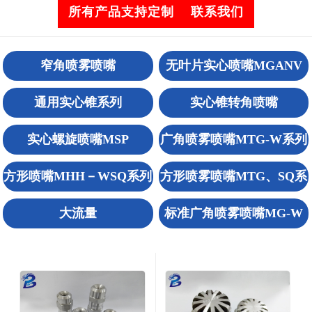
所有产品支持定制 联系我们
窄角喷雾喷嘴
无叶片实心喷嘴MGANV
通用实心锥系列
实心锥转角喷嘴
实心螺旋喷嘴MSP
广角喷雾喷嘴MTG-W系列
方形喷嘴MHH－WSQ系列
方形喷雾喷嘴MTG、SQ系
列
大流量
标准广角喷雾喷嘴MG-W